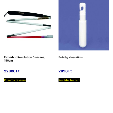
Fehérbot Revolution 5 részes,
Botvég klasszikus
150cm
22800
Ft
2890
Ft
Kosárba teszem
Kosárba teszem