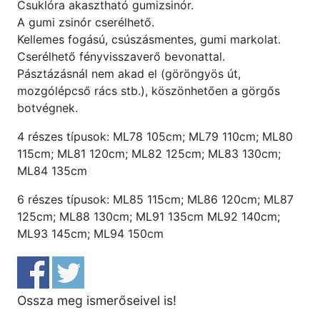
Csuklóra akasztható gumizsinór.
A gumi zsinór cserélhető.
Kellemes fogású, csúszásmentes, gumi markolat.
Cserélhető fényvisszaverő bevonattal.
Pásztázásnál nem akad el (göröngyös út,
mozgólépcső rács stb.), köszönhetően a görgős
botvégnek.
4 részes típusok: ML78 105cm; ML79 110cm; ML80
115cm; ML81 120cm; ML82 125cm; ML83 130cm;
ML84 135cm
6 részes típusok: ML85 115cm; ML86 120cm; ML87
125cm; ML88 130cm; ML91 135cm ML92 140cm;
ML93 145cm; ML94 150cm
Ossza meg ismerőseivel is!