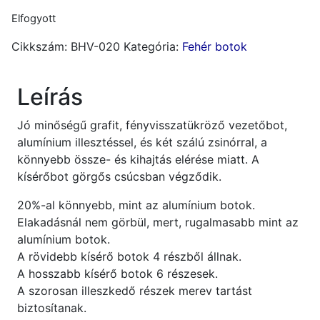
Elfogyott
Cikkszám:
BHV-020
Kategória:
Fehér botok
Leírás
Jó minőségű grafit, fényvisszatükröző vezetőbot,
alumínium illesztéssel, és két szálú zsinórral, a
könnyebb össze- és kihajtás elérése miatt. A
kísérőbot görgős csúcsban végződik.
20%-al könnyebb, mint az alumínium botok.
Elakadásnál nem görbül, mert, rugalmasabb mint az
alumínium botok.
A rövidebb kísérő botok 4 részből állnak.
A hosszabb kísérő botok 6 részesek.
A szorosan illeszkedő részek merev tartást
biztosítanak.