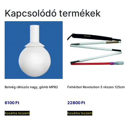
Kapcsolódó termékek
Botvég ráhúzós nagy, gömb MP82
Fehérbot Revolution 5 részes 125cm
6100
Ft
22800
Ft
Kosárba teszem
Kosárba teszem