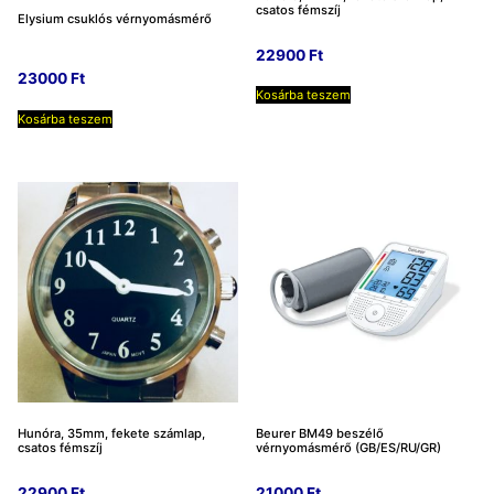
csatos fémszíj
Elysium csuklós vérnyomásmérő
22900
Ft
23000
Ft
Kosárba teszem
Kosárba teszem
Hunóra, 35mm, fekete számlap,
Beurer BM49 beszélő
csatos fémszíj
vérnyomásmérő (GB/ES/RU/GR)
22900
Ft
21000
Ft