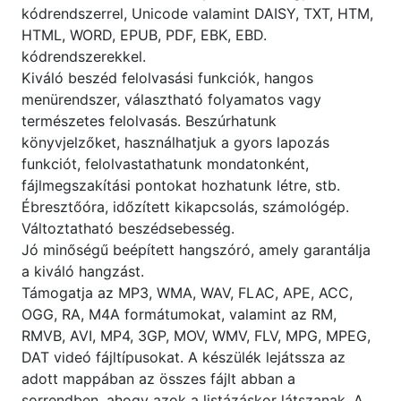
kódrendszerrel, Unicode valamint DAISY, TXT, HTM,
HTML, WORD, EPUB, PDF, EBK, EBD.
kódrendszerekkel.
Kiváló beszéd felolvasási funkciók, hangos
menürendszer, választható folyamatos vagy
természetes felolvasás. Beszúrhatunk
könyvjelzőket, használhatjuk a gyors lapozás
funkciót, felolvastathatunk mondatonként,
fájlmegszakítási pontokat hozhatunk létre, stb.
Ébresztőóra, időzített kikapcsolás, számológép.
Változtatható beszédsebesség.
Jó minőségű beépített hangszóró, amely garantálja
a kiváló hangzást.
Támogatja az MP3, WMA, WAV, FLAC, APE, ACC,
OGG, RA, M4A formátumokat, valamint az RM,
RMVB, AVI, MP4, 3GP, MOV, WMV, FLV, MPG, MPEG,
DAT videó fájltípusokat. A készülék lejátssza az
adott mappában az összes fájlt abban a
sorrendben, ahogy azok a listázáskor látszanak. A