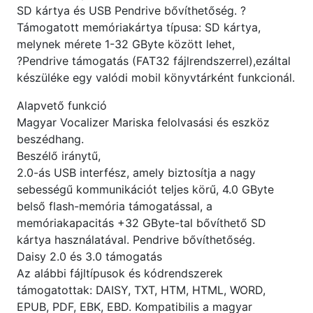
SD kártya és USB Pendrive bővíthetőség. ?
Támogatott memóriakártya típusa: SD kártya,
melynek mérete 1-32 GByte között lehet,
?Pendrive támogatás (FAT32 fájlrendszerrel),ezáltal
készüléke egy valódi mobil könyvtárként funkcionál.
Alapvető funkció
Magyar Vocalizer Mariska felolvasási és eszköz
beszédhang.
Beszélő iránytű,
2.0-ás USB interfész, amely biztosítja a nagy
sebességű kommunikációt teljes körű, 4.0 GByte
belső flash-memória támogatással, a
memóriakapacitás +32 GByte-tal bővíthető SD
kártya használatával. Pendrive bővíthetőség.
Daisy 2.0 és 3.0 támogatás
Az alábbi fájltípusok és kódrendszerek
támogatottak: DAISY, TXT, HTM, HTML, WORD,
EPUB, PDF, EBK, EBD. Kompatibilis a magyar