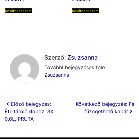
Kosárba teszem
Kosárba teszem
Szerző:
Zsuzsanna
További bejegyzések tőle
Zsuzsanna
Előző bejegyzés:
Következő bejegyzés: Fa
Ételtároló doboz, 3X
fűzögethető kabát
0,6L, PRUTA