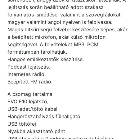
lejátszás során beállítható adott szakasz
folyamatos ismétlése, valamint a szövegfájlokat
magyar valamint angol nyelven is felolvassa.
Magas bitsűrűségű felvétel készítésére képes, akár
a beépített mikrofon, akár külső mikrofon
segítségével. A felvételeket MP3, PCM
formátumban tárolhatjuk.
Hangos emlékeztetők készítése.
Podcast lejátszás.
Internetes rádió.
Beépített FM rádió.
A csomag tartalma
EVO E10 lejátszó,
USB-adat/töltő kábel
Hangerőszabályzós fülhallgató
USB töltőfej
Nyakba akasztható pánt
USB átalakító a Pendrive csatlakoztatásához