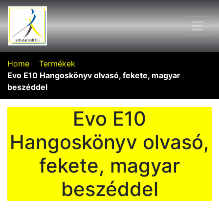
Home
Termékek
Evo E10 Hangoskönyv olvasó, fekete, magyar
beszéddel
Evo E10
Hangoskönyv olvasó,
fekete, magyar
beszéddel