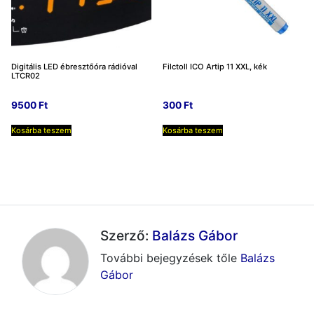
Digitális LED ébresztőóra rádióval
Filctoll ICO Artip 11 XXL, kék
LTCR02
9500
Ft
300
Ft
Kosárba teszem
Kosárba teszem
Szerző:
Balázs Gábor
További bejegyzések tőle
Balázs
Gábor