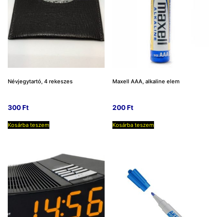
Névjegytartó, 4 rekeszes
Maxell AAA, alkaline elem
300
Ft
200
Ft
Kosárba teszem
Kosárba teszem