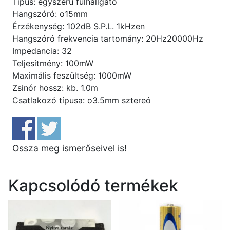
Típus: egyszerű fülhallgató
Hangszóró: o15mm
Érzékenység: 102dB S.P.L. 1kHzen
Hangszóró frekvencia tartomány: 20Hz20000Hz
Impedancia: 32
Teljesítmény: 100mW
Maximális feszültség: 1000mW
Zsinór hossz: kb. 1.0m
Csatlakozó típusa: o3.5mm sztereó
Ossza meg ismerőseivel is!
Kapcsolódó termékek