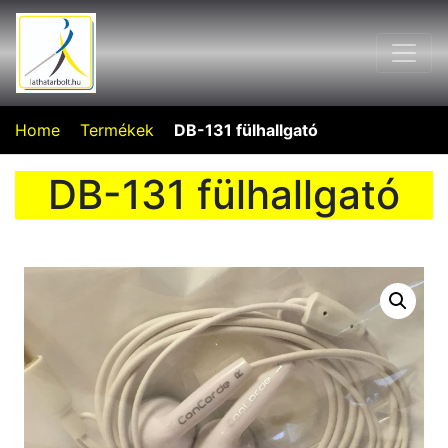
Home
Termékek
DB-131 fülhallgató
DB-131 fülhallgató