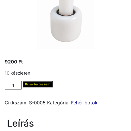
9200
Ft
10 készleten
Botvég
Kosárba teszem
görgős
Revolution
Cikkszám:
S-0005
Kategória:
Fehér botok
mennyiség
Leírás