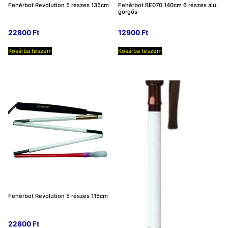
Fehérbot Revolution 5 részes 135cm
Fehérbot BE070 140cm 6 részes alu,
görgős
22800
Ft
12900
Ft
Kosárba teszem
Kosárba teszem
Fehérbot Revolution 5 részes 115cm
22800
Ft