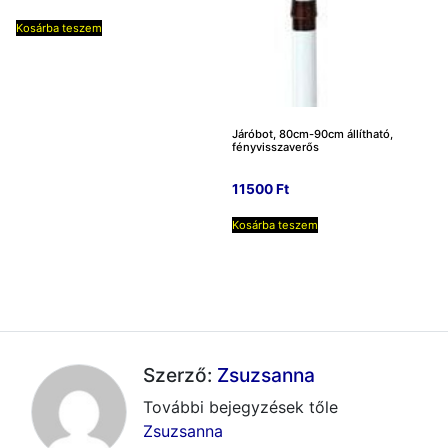
Kosárba teszem
Járóbot, 80cm-90cm állítható,
fényvisszaverős
11500
Ft
Kosárba teszem
Szerző:
Zsuzsanna
További bejegyzések tőle
Zsuzsanna