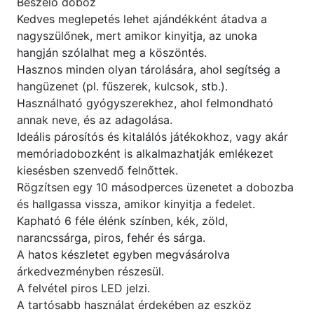
Beszélő doboz
Kedves meglepetés lehet ajándékként átadva a
nagyszülőnek, mert amikor kinyitja, az unoka
hangján szólalhat meg a köszöntés.
Hasznos minden olyan tárolására, ahol segítség a
hangüzenet (pl. fűszerek, kulcsok, stb.).
Használható gyógyszerekhez, ahol felmondható
annak neve, és az adagolása.
Ideális párosítós és kitalálós játékokhoz, vagy akár
memóriadobozként is alkalmazhatják emlékezet
kiesésben szenvedő felnőttek.
Rögzítsen egy 10 másodperces üzenetet a dobozba
és hallgassa vissza, amikor kinyitja a fedelet.
Kapható 6 féle élénk színben, kék, zöld,
narancssárga, piros, fehér és sárga.
A hatos készletet egyben megvásárolva
árkedvezményben részesül.
A felvétel piros LED jelzi.
A tartósabb használat érdekében az eszköz