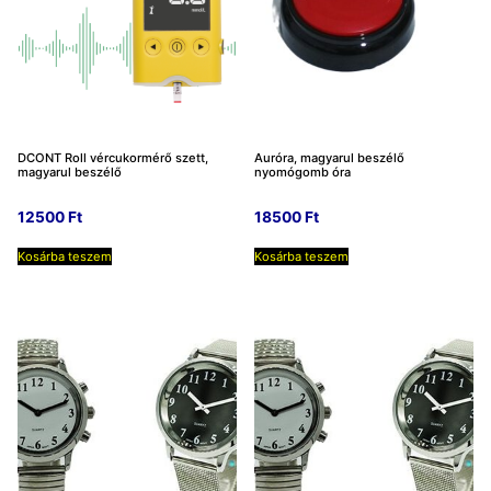
DCONT Roll vércukormérő szett,
Auróra, magyarul beszélő
magyarul beszélő
nyomógomb óra
12500
Ft
18500
Ft
Kosárba teszem
Kosárba teszem