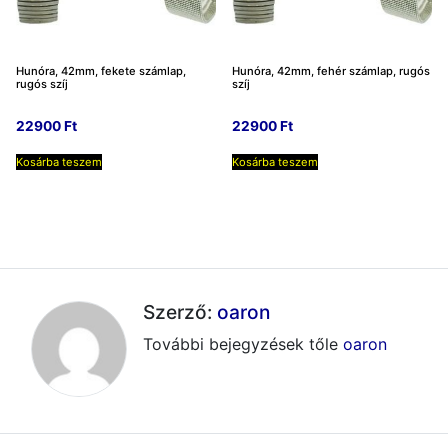
Hunóra, 42mm, fekete számlap,
Hunóra, 42mm, fehér számlap, rugós
rugós szíj
szíj
22900
Ft
22900
Ft
Kosárba teszem
Kosárba teszem
Szerző:
oaron
További bejegyzések tőle
oaron