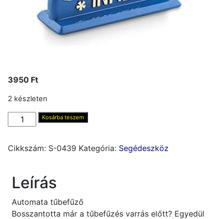
3950
Ft
2 készleten
Autómata
Kosárba teszem
tűbefűző
mennyiség
Cikkszám:
S-0439
Kategória:
Segédeszköz
Leírás
Automata tűbefűző
Bosszantotta már a tűbefűzés varrás előtt? Egyedül