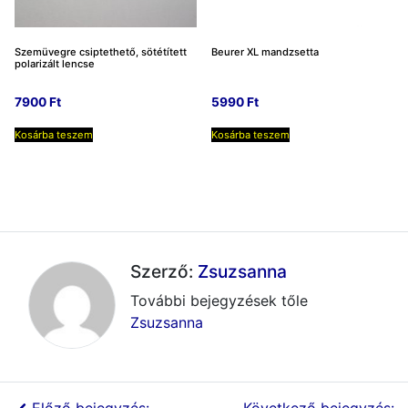
Szemüvegre csiptethető, sötétített
Beurer XL mandzsetta
polarizált lencse
7900
Ft
5990
Ft
Kosárba teszem
Kosárba teszem
Szerző:
Zsuzsanna
További bejegyzések tőle
Zsuzsanna
Előző bejegyzés:
Következő bejegyzés: