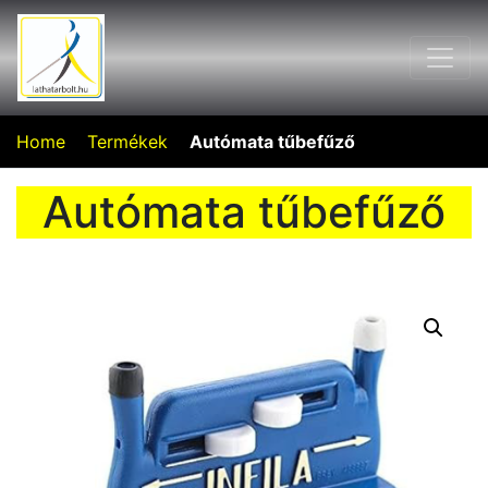
Home
Termékek
Autómata tűbefűző
Autómata tűbefűző