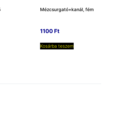
5
Mézcsurgató+kanál, fém
1100
Ft
Kosárba teszem