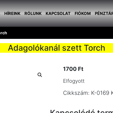
L
HÍREINK
RÓLUNK
KAPCSOLAT
FIÓKOM
PÉNZTÁ
orch
Adagolókanál szett Torch
1700
Ft
Elfogyott
Cikkszám:
K-0169
Kapcsolódó ter