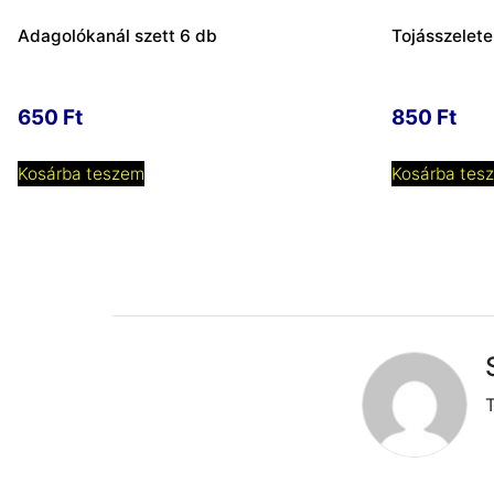
Adagolókanál szett 6 db
Tojásszelete
650
Ft
850
Ft
Kosárba teszem
Kosárba tes