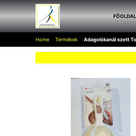
FŐOLDA
Home
Termékek
Adagolókanál szett T