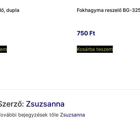
lő, dupla
Fokhagyma reszelő BG-32
750
Ft
zem
Kosárba teszem
Szerző:
Zsuzsanna
További bejegyzések tőle
Zsuzsanna