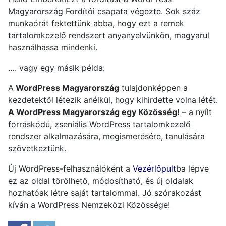
Magyarország Fordítói csapata végezte. Sok száz
munkaórát fektettünk abba, hogy ezt a remek
tartalomkezelő rendszert anyanyelvünkön, magyarul
használhassa mindenki.
…. vagy egy másik példa:
A
WordPress Magyarország
tulajdonképpen a
kezdetektől létezik anélkül, hogy kihirdette volna létét.
A WordPress Magyarország egy Közösség!
– a nyílt
forráskódú, zseniális WordPress tartalomkezelő
rendszer alkalmazására, megismerésére, tanulására
szövetkeztünk.
Új WordPress-felhasználóként a
Vezérlőpult
ba lépve
ez az oldal törölhető, módosítható, és új oldalak
hozhatóak létre saját tartalommal. Jó szórakozást
kíván a WordPress Nemzeközi Közössége!