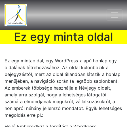
Ez egy minta oldal
Ez egy mintaoldal, egy WordPress-alapú honlap egy
oldalának létrehozásához. Az oldal különbözik a
bejegyzéstől, mert az oldal állandóan látszik a honlap
menüjében, a navigáció során (a legtöbb sablonban).
Az emberek többsége használja a Névjegy oldalt,
amely arra szolgál, hogy a lehetséges látogatói
számára elmondjanak magukról, vállalkozásukról, a
honlapról néhány jellemző mondatot. Egyik lehetséges
megoldás erre pl.:
Helló Emberek!Ezt a fordítást a WordPress