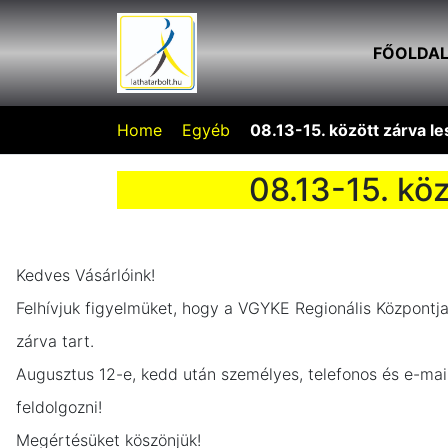
FŐOLDA
Home
Egyéb
08.13-15. között zárva l
08.13-15. kö
Kedves Vásárlóink!
Felhívjuk figyelmüket, hogy a VGYKE Regionális Központja
zárva tart.
Augusztus 12-e, kedd után személyes, telefonos és e-mai
feldolgozni!
Megértésüket köszönjük!