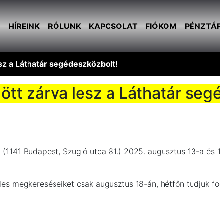
L
HÍREINK
RÓLUNK
KAPCSOLAT
FIÓKOM
PÉNZTÁ
esz a Láthatár segédeszközbolt!
zött zárva lesz a Láthatár seg
 (1141 Budapest, Szugló utca 81.) 2025. augusztus 13-a és 1
les megkereséseiket csak augusztus 18-án, hétfőn tudjuk f