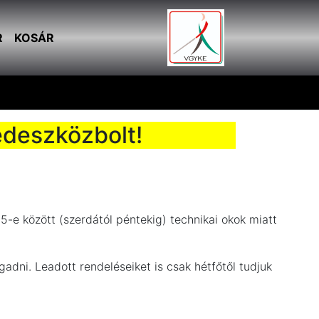
R
KOSÁR
édeszközbolt!
5-e között (szerdától péntekig) technikai okok miatt
ogadni.
Leadott rendeléseiket is csak hétfőtől tudjuk