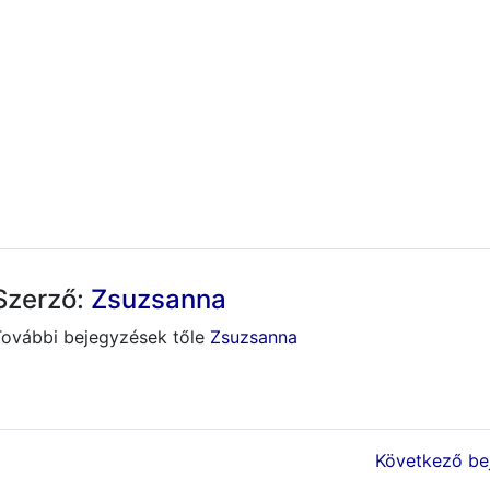
Szerző:
Zsuzsanna
További bejegyzések tőle
Zsuzsanna
Következő bej