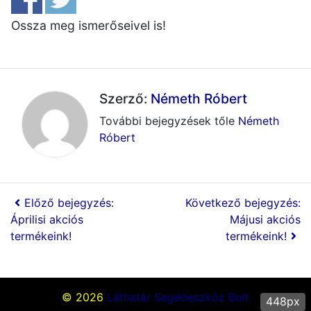
Ossza meg ismerőseivel is!
Szerző:
Németh Róbert
További bejegyzések tőle
Németh
Róbert
Előző bejegyzés:
Következő bejegyzés:
Áprilisi akciós
Májusi akciós
termékeink!
termékeink!
© 2026
Láthatár Segédeszköz Bolt
448px