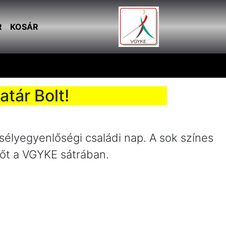
R
KOSÁR
tár Bolt!
élyegyenlőségi családi nap. A sok színes
dőt a VGYKE sátrában.