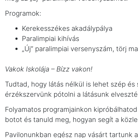
Programok:
Kerekesszékes akadálypálya
Paralimpiai kihívás
„Új” paralimpiai versenyszám, törj m
Vakok Iskolája – Bízz vakon!
Tudtad, hogy látás nélkül is lehet szép és s
érzékszervünk pótolni a látásunk elveszté
Folyamatos programjainkon kipróbálhatod a 
botot és tanuld meg, hogyan segít a közl
Pavilonunkban egész nap vásárt tartunk a 