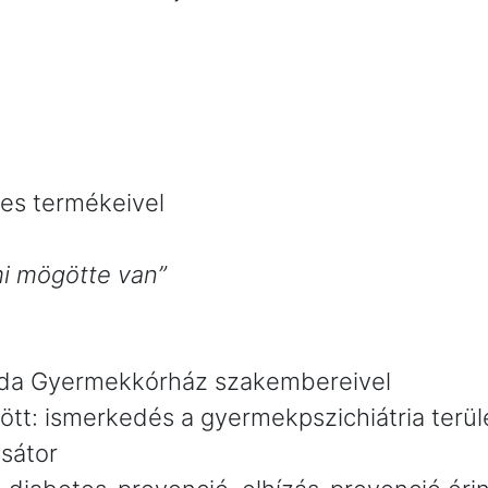
ves termékeivel
i mögötte van”
sda Gyermekkórház szakembereivel
ött: ismerkedés a gyermekpszichiátria terül
sátor