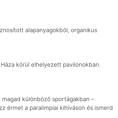
znosított alapanyagokból, organikus
 Háza körül elhelyezett pavilonokban.
 ki magad különböző sportágakban –
z érmet a paralimpiai kihíváson és ismerd