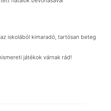
tett fiatalok bevonásával
az iskolából kimaradó, tartósan beteg
ismereti játékok várnak rád!