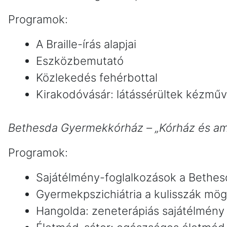
Programok:
A Braille-írás alapjai
Eszközbemutató
Közlekedés fehérbottal
Kirakodóvásár: látássérültek kézmű
Bethesda Gyermekkórház – „Kórház és am
Programok:
Sajátélmény-foglalkozások a Bethe
Gyermekpszichiátria a kulisszák mög
Hangolda: zeneterápiás sajátélmény 