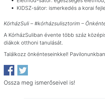
Életmód-sátor: egészséges életmód, 
KIDSZ-sátor: ismerkedés a korai fejle
KórházSuli – #kórházsulisztorim – Önkénte
A KórházSuliban évente több száz középis
diákok otthoni tanulását.
Találkozz önkénteseinkkel! Pavilonunkban 
Ossza meg ismerőseivel is!