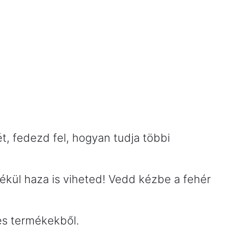
tét, fedezd fel, hogyan tudja többi
lékül haza is viheted! Vedd kézbe a fehér
ves termékekből.