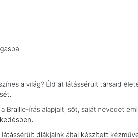
agasba!
zínes a világ? Éld át látássérült társaid éle
sét.
Braille-írás alapjait, sőt, saját nevedet em
ekedésben.
látássérült diákjaink által készített kézmű