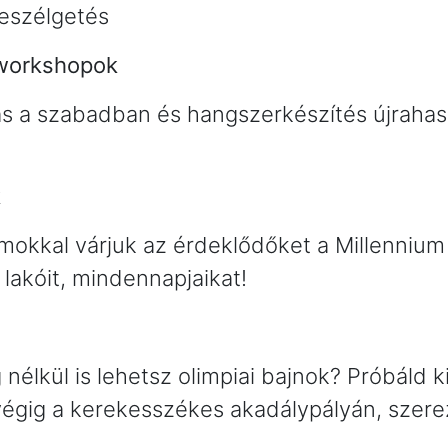
beszélgetés
 workshopok
ás a szabadban és hangszerkészítés újrahas
k
mokkal várjuk az érdeklődőket a Millennium
lakóit, mindennapjaikat!
nélkül is lehetsz olimpiai bajnok? Próbáld
végig a kerekesszékes akadálypályán, szerez