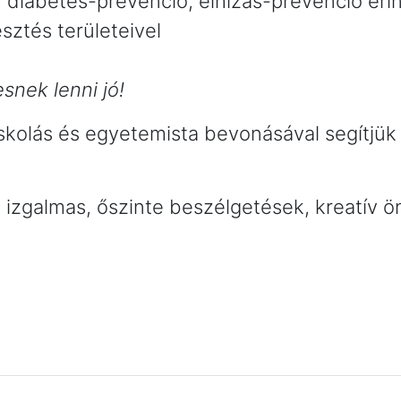
diabetes-prevenció, elhízás-prevenció érin
sztés területeivel
snek lenni jó!
kolás és egyetemista bevonásával segítjük 
izgalmas, őszinte beszélgetések, kreatív ön