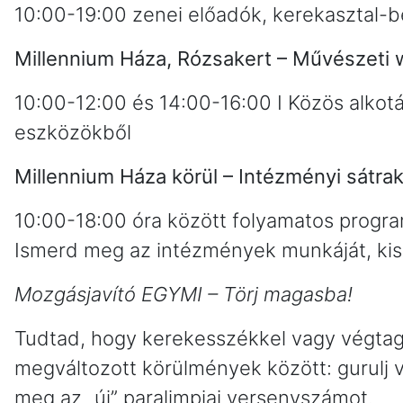
10:00-19:00 zenei előadók, kerekasztal-
Millennium Háza, Rózsakert – Művészeti
10:00-12:00 és 14:00-16:00 I Közös alkot
eszközökből
Millennium Háza körül – Intézményi sátra
10:00-18:00 óra között folyamatos progra
Ismerd meg az intézmények munkáját, kis 
Mozgásjavító EGYMI – Törj magasba!
Tudtad, hogy kerekesszékkel vagy végtag 
megváltozott körülmények között: gurulj 
meg az „új” paralimpiai versenyszámot.