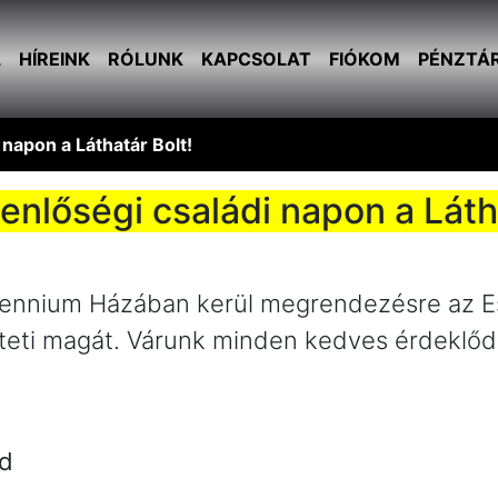
L
HÍREINK
RÓLUNK
KAPCSOLAT
FIÓKOM
PÉNZTÁ
napon a Láthatár Bolt!
enlőségi családi napon a Látha
illennium Házában kerül megrendezésre az Es
selteti magát. Várunk minden kedves érdeklő
ad