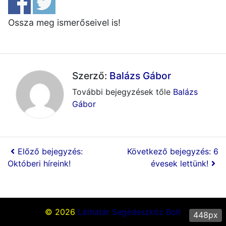
Ossza meg ismerőseivel is!
Szerző:
Balázs Gábor
További bejegyzések tőle
Balázs
Gábor
Előző bejegyzés:
Következő bejegyzés: 6
Októberi híreink!
évesek lettünk!
© 2026
Láthatár Segédeszköz Bolt
448px